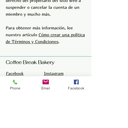
derecho del propietario del sitio web a
suspender o cancelar la cuenta de un
miembro y mucho más.
Para obtener más información, lee
nuestro artículo
Cómo crear una política
de Términos y Condiciones
.
Coffee Break Bakery
Facebook
Instagram
Phone
Email
Facebook
Teléfono (939) 355-8719
Cll Antonia Principe STE A1, Bayamón,
00961