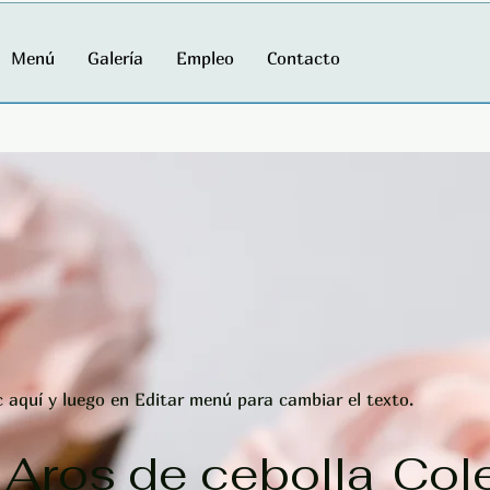
Menú
Galería
Empleo
Contacto
c aquí y luego en Editar menú para cambiar el texto.
Aros de cebolla
Col