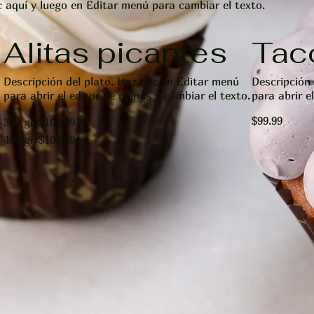
c aquí y luego en Editar menú para cambiar el texto.
Alitas picantes
Taco
Descripción del plato. Haz clic en Editar menú
Descripción 
para abrir el editor de menús y cambiar el texto.
para abrir e
$99.99
300 gr
$102.99
.
400 gr
$104.99